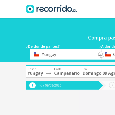
Compra pas
¿De dónde partes?
¿A dónde
*
*
Yungay
Origen
Destin
Desde
Hasta
Ida
Yungay
Campanario
Domingo 09 Ag
Ida 09/08/2026