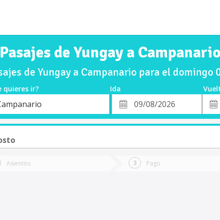
Pasajes de Yungay a Campanari
ajes de Yungay a Campanario para el domingo
 quieres ir?
Ida
Vuel
*
Fech
Campanario
o
Fecha
de
de
Vuel
Ida
osto
Asientos
Pago