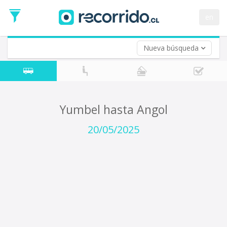
Fecha
de
en
Vuelta (opcional)
Ida
Fecha
de
Nueva búsqueda
Vuelta
Yumbel hasta Angol
20/05/2025