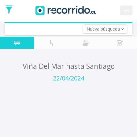
Fecha
de
en
Vuelta (opcional)
Ida
Fecha
de
Nueva búsqueda
Vuelta
Viña Del Mar hasta Santiago
22/04/2024