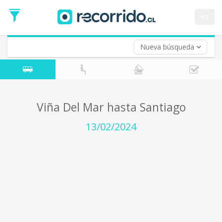
Fecha
de
en
Vuelta (opcional)
Ida
Fecha
de
Nueva búsqueda
Vuelta
Viña Del Mar hasta Santiago
13/02/2024