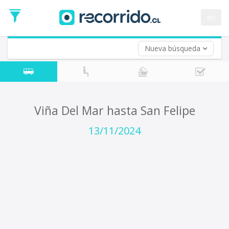
Fecha
de
en
Vuelta (opcional)
Ida
Fecha
de
Nueva búsqueda
Vuelta
Viña Del Mar hasta San Felipe
13/11/2024