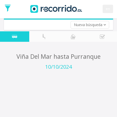
Fecha
de
en
Vuelta (opcional)
Ida
Fecha
de
Nueva búsqueda
Vuelta
Viña Del Mar hasta Purranque
10/10/2024