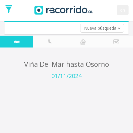
Fecha
de
en
Vuelta (opcional)
Ida
Fecha
de
Nueva búsqueda
Vuelta
Viña Del Mar hasta Osorno
01/11/2024