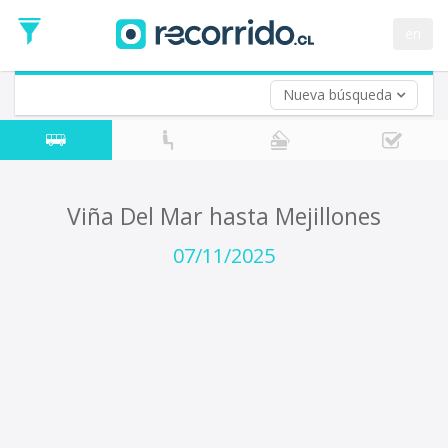
Fecha
de
en
Vuelta (opcional)
Ida
Fecha
de
Nueva búsqueda
Vuelta
Viña Del Mar hasta Mejillones
07/11/2025