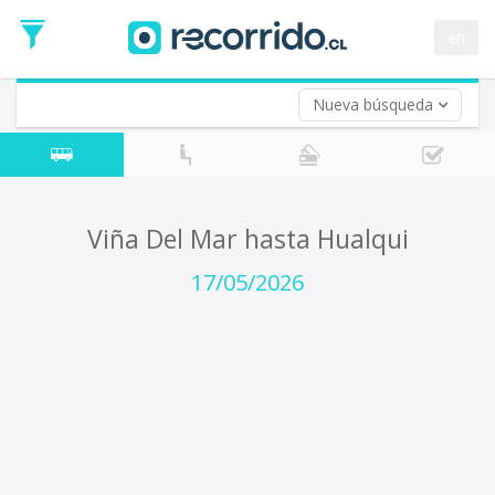
Fecha
de
en
Vuelta (opcional)
Ida
Fecha
de
Nueva búsqueda
Vuelta
Viña Del Mar hasta Hualqui
17/05/2026