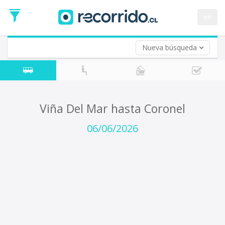
Fecha
de
en
Vuelta (opcional)
Ida
Fecha
de
Nueva búsqueda
Vuelta
Viña Del Mar hasta Coronel
06/06/2026