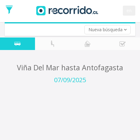
Fecha
de
en
Vuelta (opcional)
Ida
Fecha
de
Nueva búsqueda
Vuelta
Viña Del Mar hasta Antofagasta
07/09/2025