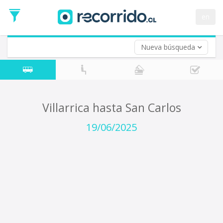
Fecha
de
en
Vuelta (opcional)
Ida
Fecha
de
Nueva búsqueda
Vuelta
Villarrica hasta San Carlos
19/06/2025