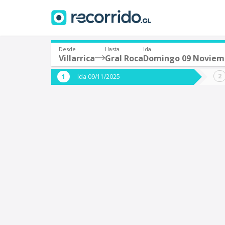
Desde
Hasta
Ida
Villarrica
Gral Roca
Domingo 09 Noviem
¿De dónde partes?
¿A dón
Ida 09/11/2025
*
*
Villarrica
Origen
Destino