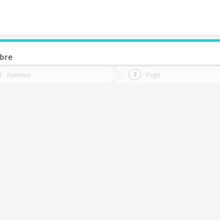
bre
de quieres ir?
Ida
Vuelta
Asientos
Pago
*
Fec
Gral Roca (Argentina)
Fecha
de
de
Vuel
Ida