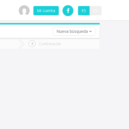
Mi cuenta
ES
EN
Nueva búsqueda
 (opcional)
Confirmación
ha
ta