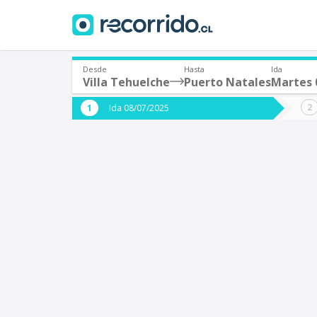
Desde
Hasta
Ida
Villa Tehuelche
Puerto Natales
Martes 0
¿De dónde partes?
¿A dón
Ida 08/07/2025
*
*
Villa Tehuelche
P
Origen
Destino