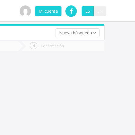
Mi cuenta
ES
EN
Nueva búsqueda
 (opcional)
Confirmación
ha
ta