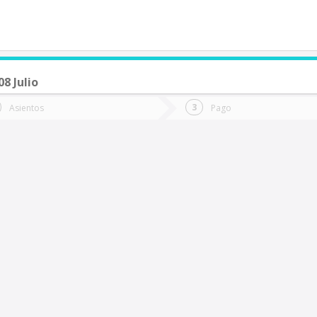
8 Julio
de quieres ir?
Ida
Vuelta
Asientos
Pago
*
Fec
uerto Natales
Fecha
de
de
Vuel
Ida