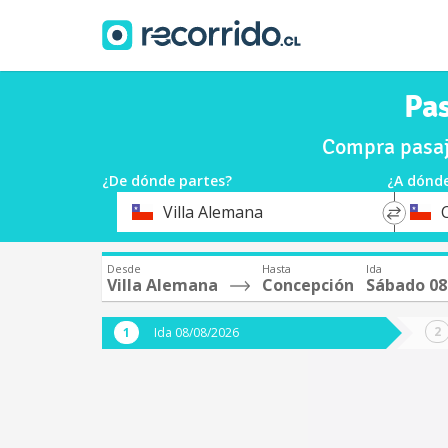
Pas
Compra pasaj
¿De dónde partes?
¿A dónde
*
*
Villa Alemana
Origen
Destin
Desde
Hasta
Ida
Villa Alemana
Concepción
Sábado 08
Ida 08/08/2026