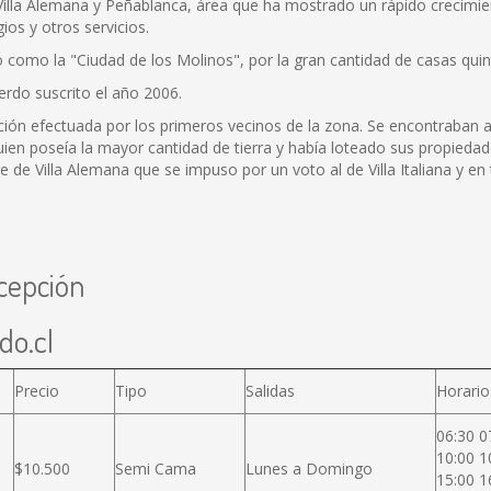
 Villa Alemana y Peñablanca, área que ha mostrado un rápido crecimien
ios y otros servicios.
o como la "Ciudad de los Molinos", por la gran cantidad de casas qui
rdo suscrito el año 2006.
ión efectuada por los primeros vecinos de la zona. Se encontraban a
en poseía la mayor cantidad de tierra y había loteado sus propiedade
 de Villa Alemana que se impuso por un voto al de Villa Italiana y en t
cepción
do.cl
Precio
Tipo
Salidas
Horario
06:30 0
10:00 1
$10.500
Semi Cama
Lunes a Domingo
15:00 1