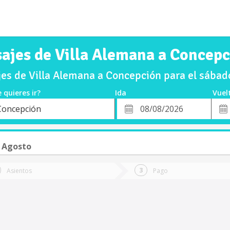
ajes de Villa Alemana a Concep
es de Villa Alemana a Concepción para el sába
 quieres ir?
Ida
Vuel
*
Fech
Concepción
o
Fecha
de
de
Vuel
Ida
 Agosto
Asientos
Pago