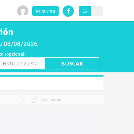
Mi cuenta
ES
EN
ción
do 08/08/2026
ta (opcional)
a
ta
Confirmación