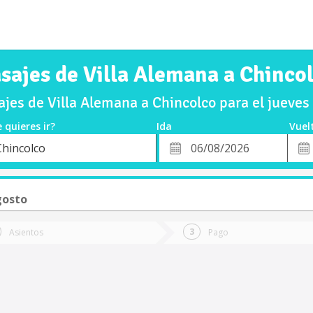
sajes de Villa Alemana a Chinco
jes de Villa Alemana a Chincolco para el jueve
 quieres ir?
Ida
Vuel
*
Fech
Chincolco
o
Fecha
de
de
Vuel
Ida
gosto
Asientos
Pago