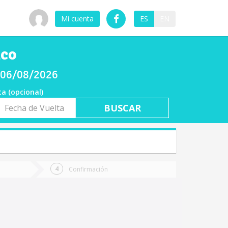
Mi cuenta
ES
EN
lco
s 06/08/2026
ta (opcional)
a
ta
Confirmación