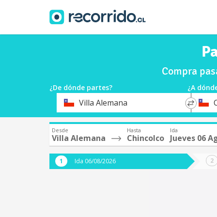
Pa
Compra pasa
¿De dónde partes?
¿A dónde
*
*
Villa Alemana
Origen
Destin
Desde
Hasta
Ida
Villa Alemana
Chincolco
Jueves 06 A
Ida 06/08/2026