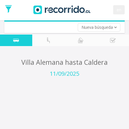
Fecha
de
en
Vuelta (opcional)
Ida
Fecha
de
Nueva búsqueda
Vuelta
Villa Alemana hasta Caldera
11/09/2025