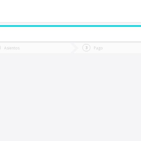
de quieres ir?
Ida
Vuelta
Asientos
Pago
*
Fec
urarrehue
Fecha
de
de
Vuel
Ida