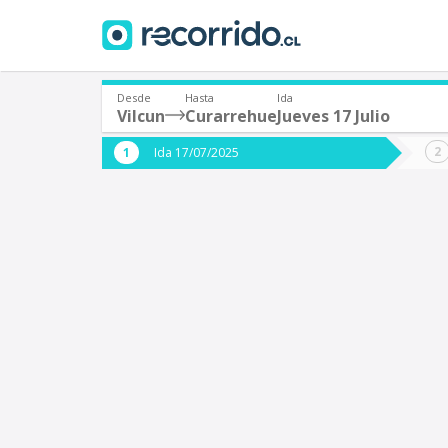
Desde
Hasta
Ida
Vilcun
Curarrehue
Jueves 17 Julio
¿De dónde partes?
¿A dón
Ida 17/07/2025
*
*
Vilcun
C
Origen
Destino