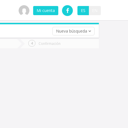
Mi cuenta
ES
EN
Nueva búsqueda
 (opcional)
Confirmación
ha
ta