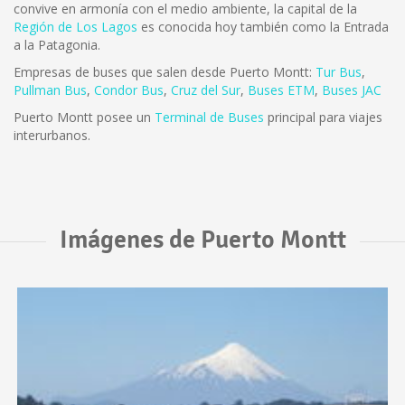
convive en armonía con el medio ambiente, la capital de la
Región de Los Lagos
es conocida hoy también como la Entrada
a la Patagonia.
Empresas de buses que salen desde Puerto Montt:
Tur Bus
,
Pullman Bus
,
Condor Bus
,
Cruz del Sur
,
Buses ETM
,
Buses JAC
Puerto Montt posee un
Terminal de Buses
principal para viajes
interurbanos.
Imágenes de Puerto Montt