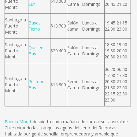
Puerto
$13.000
Sur
Cama
Domingo
20:45 21:20
Montt
Santiago a
Buses
Salón
Lunes a
19:45 21:15
Puerto
$18.700
Fierro
cama
Domingo
22:00 23:00
Montt
Santiago a
18:30 19:00
Queilen
Salón
Lunes a
Puerto
$20.400
19:30 20:00
Bus
Cama
Domingo
Montt
20:30 21:00
06:20 06:40
17:00 17:30
Santiago a
Pullman
Semi
Lunes a
20:30 21:00
Puerto
$15.800
Bus
Cama
Domingo
21:30 22:00
Montt
22:15 22:30
23:00
Puerto Montt
despierta cada mañana de cara al sur austral de
Chile mirando las tranquilas aguas del seno del Reloncaví.
Habitada por gente sencilla, emprendedora y amable que