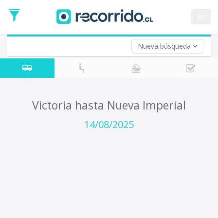
Fecha
de
en
Vuelta (opcional)
Ida
Fecha
de
Nueva búsqueda
Vuelta
Victoria hasta Nueva Imperial
14/08/2025