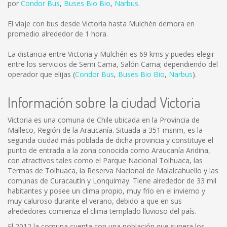
por
Condor Bus
,
Buses Bio Bio
,
Narbus
.
El viaje con bus desde Victoria hasta Mulchén demora en
promedio alrededor de 1 hora.
La distancia entre Victoria y Mulchén es
69 kms
y puedes elegir
entre los servicios de Semi Cama, Salón Cama; dependiendo del
operador que elijas (
Condor Bus
,
Buses Bio Bio
,
Narbus
).
Información sobre la ciudad Victoria
Victoria es una comuna de Chile ubicada en la Provincia de
Malleco, Región de la Araucanía. Situada a 351 msnm, es la
segunda ciudad más poblada de dicha provincia y constituye el
punto de entrada a la zona conocida como Araucanía Andina,
con atractivos tales como el Parque Nacional Tolhuaca, las
Termas de Tolhuaca, la Reserva Nacional de Malalcahuello y las
comunas de Curacautín y Lonquimay. Tiene alrededor de 33 mil
habitantes y posee un clima propio, muy frío en el invierno y
muy caluroso durante el verano, debido a que en sus
alrededores comienza el clima templado lluvioso del país.
El 2012 la comuna cuenta con una población que supera los