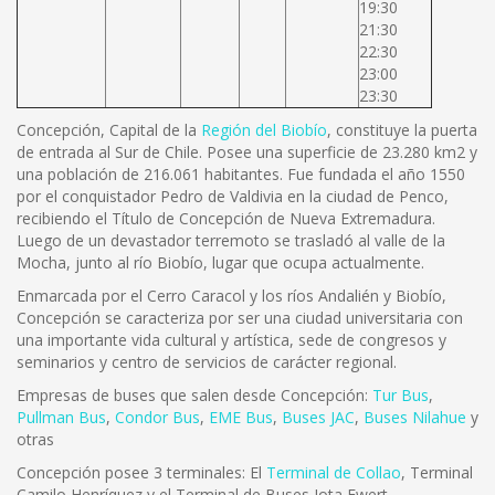
19:30
21:30
22:30
23:00
23:30
Concepción, Capital de la
Región del Biobío
, constituye la puerta
de entrada al Sur de Chile. Posee una superficie de 23.280 km2 y
una población de 216.061 habitantes. Fue fundada el año 1550
por el conquistador Pedro de Valdivia en la ciudad de Penco,
recibiendo el Título de Concepción de Nueva Extremadura.
Luego de un devastador terremoto se trasladó al valle de la
Mocha, junto al río Biobío, lugar que ocupa actualmente.
Enmarcada por el Cerro Caracol y los ríos Andalién y Biobío,
Concepción se caracteriza por ser una ciudad universitaria con
una importante vida cultural y artística, sede de congresos y
seminarios y centro de servicios de carácter regional.
Empresas de buses que salen desde Concepción:
Tur Bus
,
Pullman Bus
,
Condor Bus
,
EME Bus
,
Buses JAC
,
Buses Nilahue
y
otras
Concepción posee 3 terminales: El
Terminal de Collao
, Terminal
Camilo Henríquez y el Terminal de Buses Jota Ewert.