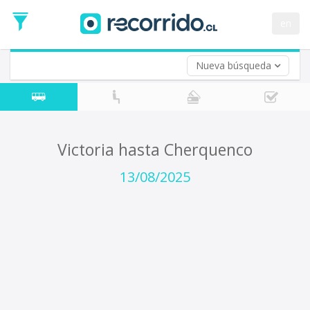
Fecha
de
en
Vuelta (opcional)
Ida
Fecha
de
Nueva búsqueda
Vuelta
Victoria hasta Cherquenco
13/08/2025