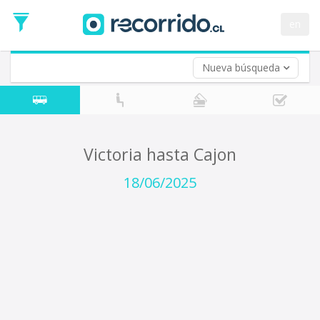
Fecha
de
en
Vuelta (opcional)
Ida
Fecha
de
Nueva búsqueda
Vuelta
Victoria hasta Cajon
18/06/2025