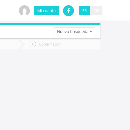
Mi cuenta
ES
EN
Nueva búsqueda
 (opcional)
Confirmación
ha
ta