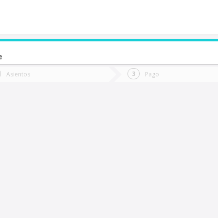
e
de quieres ir?
Ida
Vuelta
Asientos
Pago
*
Fec
ntihuala
Fecha
de
de
Vuel
Ida