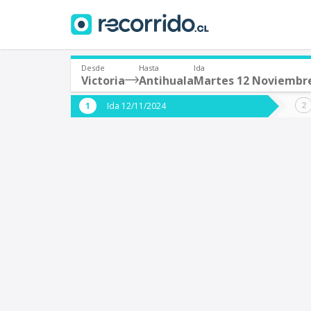
Desde
Hasta
Ida
Victoria
Antihuala
Martes 12 Noviembr
¿De dónde partes?
¿A dón
Ida 12/11/2024
*
*
Victoria
A
Origen
Destino