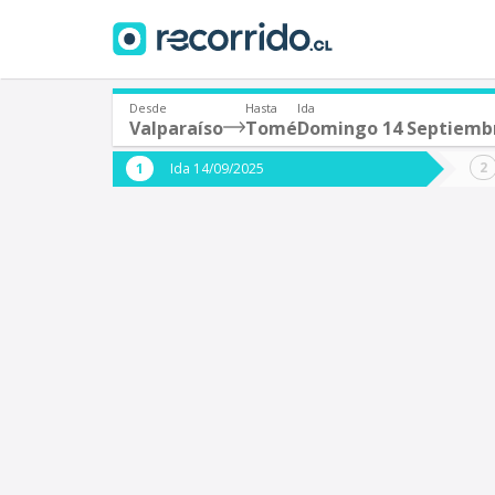
Desde
Hasta
Ida
Valparaíso
Tomé
Domingo 14 Septiemb
¿De dónde partes?
¿A dón
Ida 14/09/2025
*
*
Valparaíso
Origen
Destino