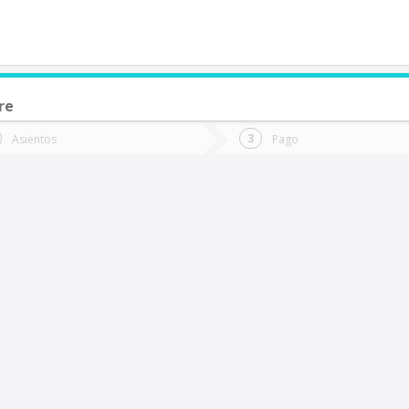
re
de quieres ir?
Ida
Vuelta
Asientos
Pago
*
Fec
Tomé
Fecha
de
de
Vuel
Ida