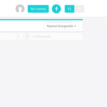
Mi cuenta
ES
EN
Nueva búsqueda
 (opcional)
Confirmación
ha
ta