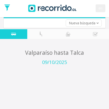
Fecha
de
en
Vuelta (opcional)
Ida
Fecha
de
Nueva búsqueda
Vuelta
Valparaíso hasta Talca
09/10/2025