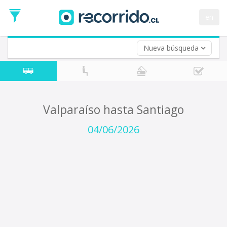
Fecha
de
en
Vuelta (opcional)
Ida
Fecha
de
Nueva búsqueda
Vuelta
Valparaíso hasta Santiago
04/06/2026