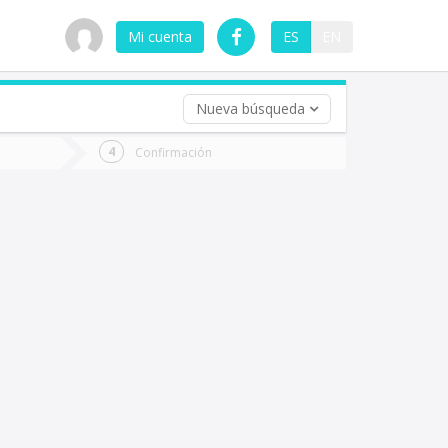
Mi cuenta
ES
EN
Nueva búsqueda
 (opcional)
Confirmación
ha
ta