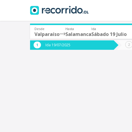
Desde
Hasta
Ida
Valparaíso
Salamanca
Sábado 19 Julio
¿De dónde partes?
¿A dón
Ida 19/07/2025
*
*
Valparaíso
S
Origen
Destino