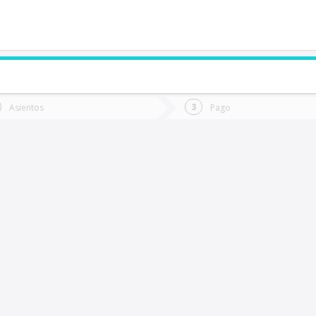
de quieres ir?
Ida
Vuelta
Asientos
Pago
*
Fec
alamanca
Fecha
de
de
Vuel
Ida