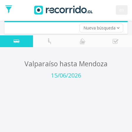
Fecha
de
en
Vuelta (opcional)
Ida
Fecha
de
Nueva búsqueda
Vuelta
Valparaíso hasta Mendoza
15/06/2026