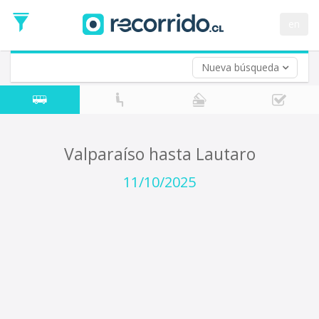
Fecha
de
en
Vuelta (opcional)
Ida
Fecha
de
Nueva búsqueda
Vuelta
Valparaíso hasta Lautaro
11/10/2025