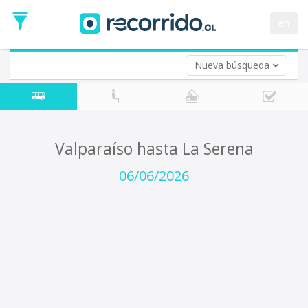
Fecha
de
en
Vuelta (opcional)
Ida
Fecha
de
Nueva búsqueda
Vuelta
Valparaíso hasta La Serena
06/06/2026