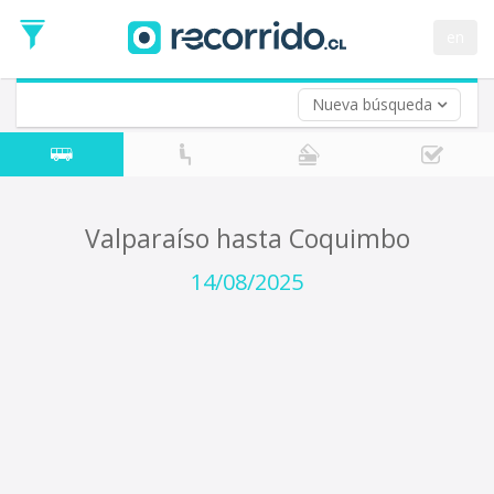
Fecha
de
en
Vuelta (opcional)
Ida
Fecha
de
Nueva búsqueda
Vuelta
Valparaíso hasta Coquimbo
14/08/2025