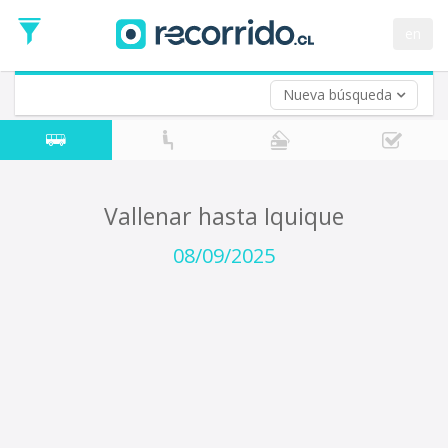
Fecha
de
en
Vuelta (opcional)
Ida
Fecha
de
Nueva búsqueda
Vuelta
Vallenar hasta Iquique
08/09/2025