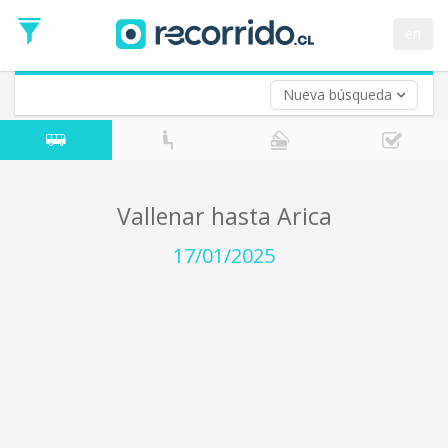
Fecha
de
en
Vuelta (opcional)
Ida
Fecha
de
Nueva búsqueda
Vuelta
Vallenar hasta Arica
17/01/2025