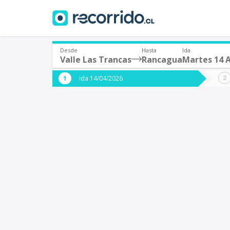
Desde
Hasta
Ida
Valle Las Trancas
Rancagua
Martes 14 A
¿De dónde partes?
¿A dón
Ida 14/04/2026
*
*
Valle Las Trancas
Origen
Destino