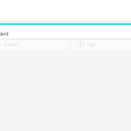
bril
de quieres ir?
Ida
Vuelta
Asientos
Pago
*
Fec
Rancagua
Fecha
de
de
Vuel
Ida