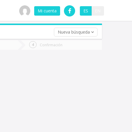
Mi cuenta
ES
EN
Nueva búsqueda
 (opcional)
Confirmación
ha
ta