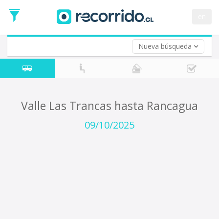
Fecha
de
en
Vuelta (opcional)
Ida
Fecha
de
Nueva búsqueda
Vuelta
Valle Las Trancas hasta Rancagua
09/10/2025