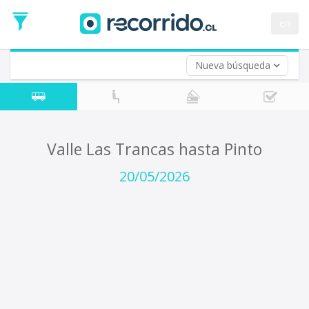
Fecha
de
en
Vuelta (opcional)
Ida
Fecha
de
Nueva búsqueda
Vuelta
Valle Las Trancas hasta Pinto
20/05/2026