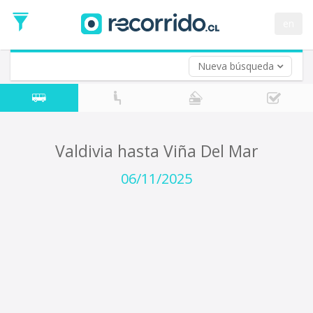
Fecha
de
en
Vuelta (opcional)
Ida
Fecha
de
Nueva búsqueda
Vuelta
Valdivia hasta Viña Del Mar
06/11/2025