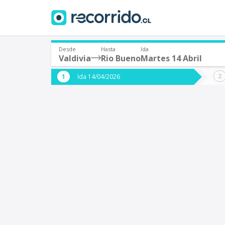
Desde
Hasta
Ida
Valdivia
Rio Bueno
Martes 14 Abril
¿De dónde partes?
¿A dón
Ida 14/04/2026
*
*
Valdivia
R
Origen
Destino