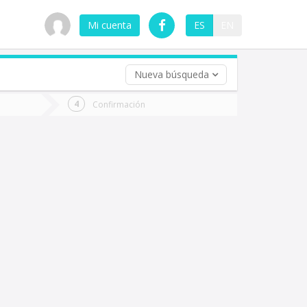
Mi cuenta
ES
EN
Nueva búsqueda
 (opcional)
Confirmación
ha
ta