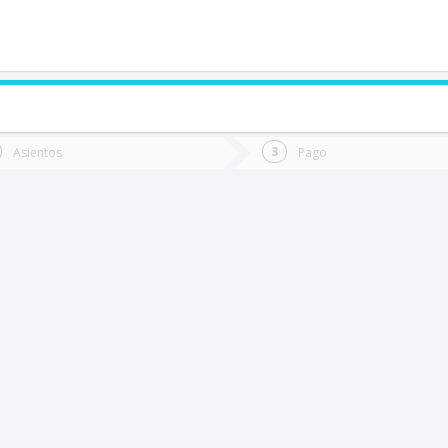
de quieres ir?
Ida
Vuelta
Asientos
Pago
*
Fec
io Bueno
Fecha
de
de
Vuel
Ida