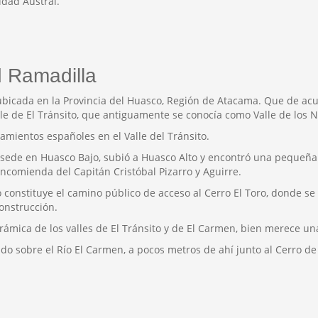
idad Austral.
d Ramadilla
ubicada en la Provincia del Huasco, Región de Atacama. Que de acu
lle de El Tránsito, que antiguamente se conocía como Valle de los N
amientos españoles en el Valle del Tránsito.
n sede en Huasco Bajo, subió a Huasco Alto y encontró una pequeña c
ncomienda del Capitán Cristóbal Pizarro y Aguirre.
lo constituye el camino público de acceso al Cerro El Toro, donde s
onstrucción.
rámica de los valles de El Tránsito y de El Carmen, bien merece una
o sobre el Río El Carmen, a pocos metros de ahí junto al Cerro de T