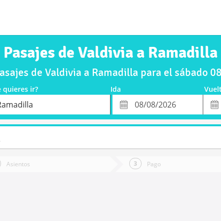
Pasajes de Valdivia a Ramadilla
sajes de Valdivia a Ramadilla para el sábado 
 quieres ir?
Ida
Vuelt
*
Fec
Ramadilla
Fecha
de
de
Vuel
Ida
o
Asientos
Pago