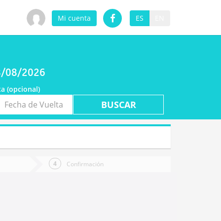
Mi cuenta
ES
EN
08/08/2026
a (opcional)
ha
ta
Confirmación