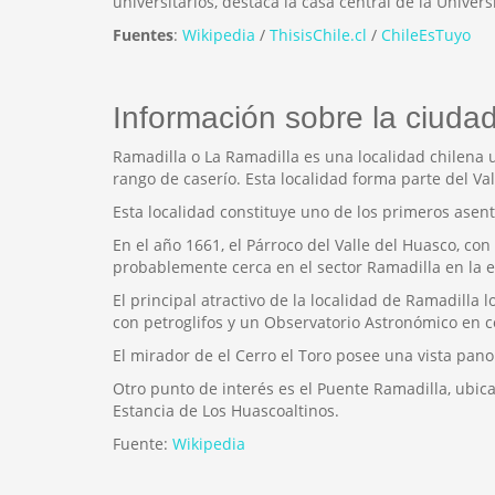
universitarios, destaca la casa central de la Univers
Fuentes
:
Wikipedia
/
ThisisChile.cl
/
ChileEsTuyo
Información sobre la ciuda
Ramadilla o La Ramadilla es una localidad chilena 
rango de caserío. Esta localidad forma parte del Va
Esta localidad constituye uno de los primeros asent
En el año 1661, el Párroco del Valle del Huasco, co
probablemente cerca en el sector Ramadilla en la e
El principal atractivo de la localidad de Ramadilla 
con petroglifos y un Observatorio Astronómico en c
El mirador de el Cerro el Toro posee una vista pano
Otro punto de interés es el Puente Ramadilla, ubicad
Estancia de Los Huascoaltinos.
Fuente:
Wikipedia