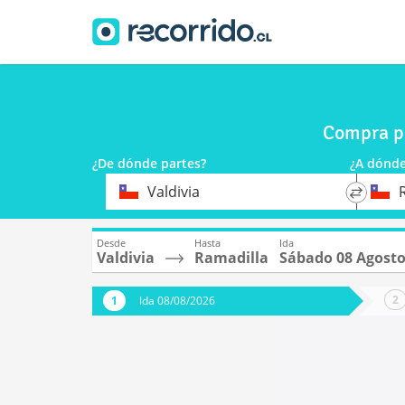
Compra pa
¿De dónde partes?
¿A dónde
*
*
Valdivia
Origen
Destino
Desde
Hasta
Ida
Valdivia
Ramadilla
Sábado 08 Agost
Ida 08/08/2026