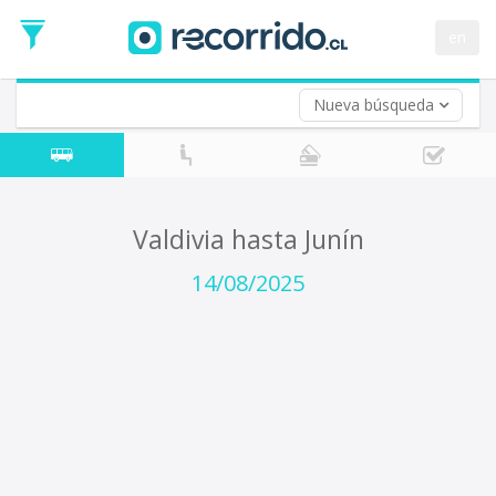
Fecha
de
en
Vuelta (opcional)
Ida
Fecha
de
Nueva búsqueda
Vuelta
Valdivia hasta Junín
14/08/2025