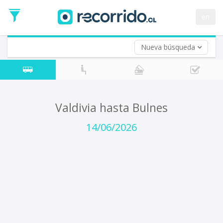
Fecha
de
en
Vuelta (opcional)
Ida
Fecha
de
Nueva búsqueda
Vuelta
Valdivia hasta Bulnes
14/06/2026