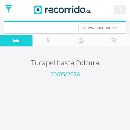
Fecha
de
en
Vuelta (opcional)
Ida
Fecha
de
Nueva búsqueda
Vuelta
Tucapel hasta Polcura
20/05/2026