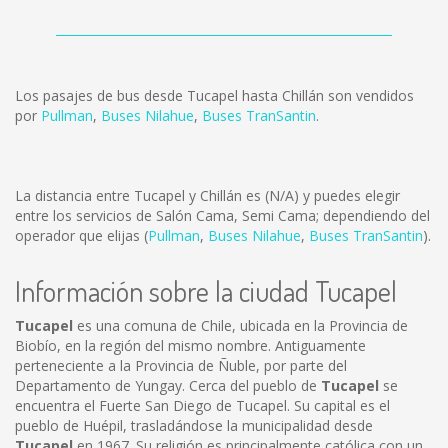
Los pasajes de bus desde Tucapel hasta Chillán son vendidos
por
Pullman
,
Buses Nilahue
,
Buses TranSantin
.
La distancia entre Tucapel y Chillán es
(N/A)
y puedes elegir
entre los servicios de Salón Cama, Semi Cama; dependiendo del
operador que elijas (
Pullman
,
Buses Nilahue
,
Buses TranSantin
).
Información sobre la ciudad Tucapel
Tucapel
es una comuna de Chile, ubicada en la Provincia de
Biobío, en la región del mismo nombre. Antiguamente
perteneciente a la Provincia de Ñuble, por parte del
Departamento de Yungay. Cerca del pueblo de
Tucapel
se
encuentra el Fuerte San Diego de Tucapel. Su capital es el
pueblo de Huépil, trasladándose la municipalidad desde
Tucapel
en 1967. Su religión es principalmente católica con un