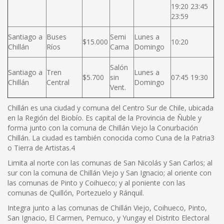
19:20 23:45
23:59
Santiago a
Buses
Semi
Lunes a
$15.000
10:20
Chillán
Ríos
Cama
Domingo
Salón
Santiago a
Tren
Lunes a
$5.700
sin
07:45 19:30
Chillán
Central
Domingo
Vent.
Chillán es una ciudad y comuna del Centro Sur de Chile, ubicada
en la Región del Biobío. Es capital de la Provincia de Ñuble y
forma junto con la comuna de Chillán Viejo la Conurbación
Chillán. La ciudad es también conocida como Cuna de la Patria3
o Tierra de Artistas.4
Limita al norte con las comunas de San Nicolás y San Carlos; al
sur con la comuna de Chillán Viejo y San Ignacio; al oriente con
las comunas de Pinto y Coihueco; y al poniente con las
comunas de Quillón, Portezuelo y Ránquil.
Integra junto a las comunas de Chillán Viejo, Coihueco, Pinto,
San Ignacio, El Carmen, Pemuco, y Yungay el Distrito Electoral