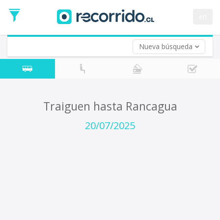
Fecha
de
en
Vuelta (opcional)
Ida
Fecha
de
Nueva búsqueda
Vuelta
Traiguen hasta Rancagua
20/07/2025