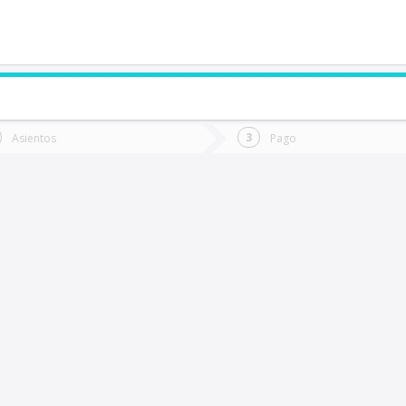
de quieres ir?
Ida
Vuelta
Asientos
Pago
*
Fec
Pua
Fecha
de
de
Vuel
Ida