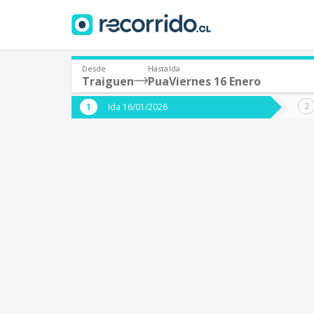
Desde
Hasta
Ida
Traiguen
Pua
Viernes 16 Enero
¿De dónde partes?
¿A dón
Ida 16/01/2026
*
*
Traiguen
Origen
Destino