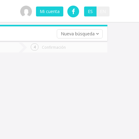
Mi cuenta
ES
EN
Nueva búsqueda
 (opcional)
Confirmación
ha
ta