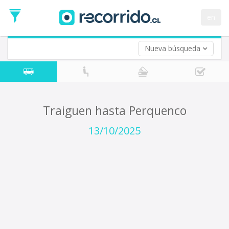
Fecha
de
en
Vuelta (opcional)
Ida
Fecha
de
Nueva búsqueda
Vuelta
Traiguen hasta Perquenco
13/10/2025