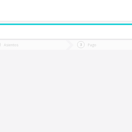
de quieres ir?
Ida
Vuelta
Asientos
Pago
*
Fec
Rancagua
Fecha
de
de
Vuel
Ida