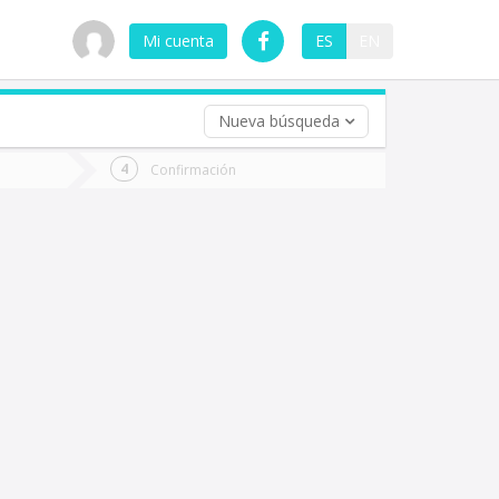
Mi cuenta
ES
EN
Nueva búsqueda
 (opcional)
Confirmación
ha
ta