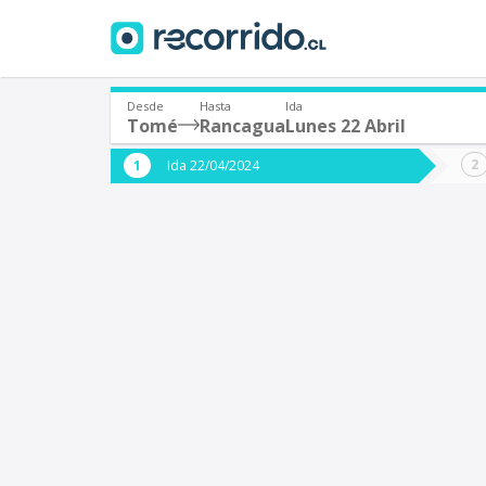
Desde
Hasta
Ida
Tomé
Rancagua
Lunes 22 Abril
¿De dónde partes?
¿A dón
Ida 22/04/2024
*
*
Tomé
Origen
Destino