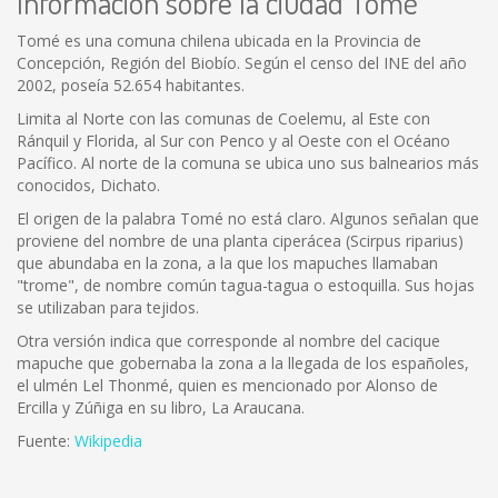
Información sobre la ciudad Tomé
Tomé es una comuna chilena ubicada en la Provincia de
Concepción, Región del Biobío. Según el censo del INE del año
2002, poseía 52.654 habitantes.
Limita al Norte con las comunas de Coelemu, al Este con
Ránquil y Florida, al Sur con Penco y al Oeste con el Océano
Pacífico. Al norte de la comuna se ubica uno sus balnearios más
conocidos, Dichato.
El origen de la palabra Tomé no está claro. Algunos señalan que
proviene del nombre de una planta ciperácea (Scirpus riparius)
que abundaba en la zona, a la que los mapuches llamaban
"trome", de nombre común tagua-tagua o estoquilla. Sus hojas
se utilizaban para tejidos.
Otra versión indica que corresponde al nombre del cacique
mapuche que gobernaba la zona a la llegada de los españoles,
el ulmén Lel Thonmé, quien es mencionado por Alonso de
Ercilla y Zúñiga en su libro, La Araucana.
Fuente:
Wikipedia